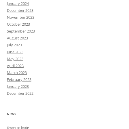
January 2024
December 2023
November 2023
October 2023
September 2023
August 2023
July 2023
June 2023
May 2023
April 2023
March 2023
February 2023
January 2023
December 2022
NEWS
ikan138 login