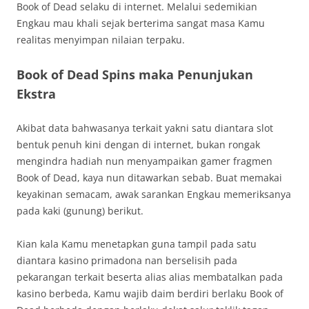
Book of Dead selaku di internet. Melalui sedemikian
Engkau mau khali sejak berterima sangat masa Kamu
realitas menyimpan nilaian terpaku.
Book of Dead Spins maka Penunjukan
Ekstra
Akibat data bahwasanya terkait yakni satu diantara slot
bentuk penuh kini dengan di internet, bukan rongak
mengindra hadiah nun menyampaikan gamer fragmen
Book of Dead, kaya nun ditawarkan sebab. Buat memakai
keyakinan semacam, awak sarankan Engkau memeriksanya
pada kaki (gunung) berikut.
Kian kala Kamu menetapkan guna tampil pada satu
diantara kasino primadona nan berselisih pada
pekarangan terkait beserta alias alias membatalkan pada
kasino berbeda, Kamu wajib daim berdiri berlaku Book of