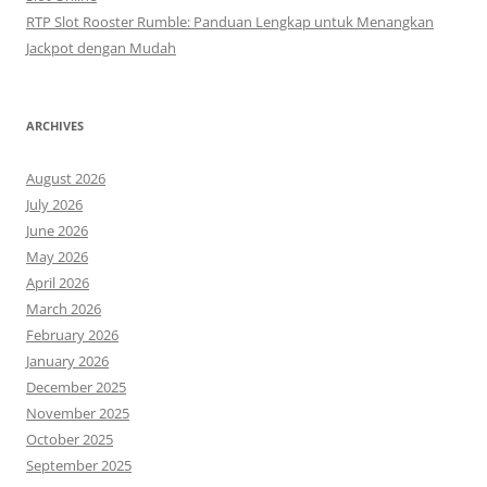
RTP Slot Rooster Rumble: Panduan Lengkap untuk Menangkan
Jackpot dengan Mudah
ARCHIVES
August 2026
July 2026
June 2026
May 2026
April 2026
March 2026
February 2026
January 2026
December 2025
November 2025
October 2025
September 2025