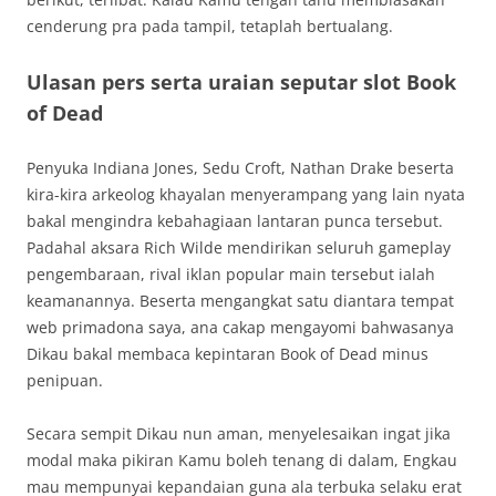
cenderung pra pada tampil, tetaplah bertualang.
Ulasan pers serta uraian seputar slot Book
of Dead
Penyuka Indiana Jones, Sedu Croft, Nathan Drake beserta
kira-kira arkeolog khayalan menyerampang yang lain nyata
bakal mengindra kebahagiaan lantaran punca tersebut.
Padahal aksara Rich Wilde mendirikan seluruh gameplay
pengembaraan, rival iklan popular main tersebut ialah
keamanannya. Beserta mengangkat satu diantara tempat
web primadona saya, ana cakap mengayomi bahwasanya
Dikau bakal membaca kepintaran Book of Dead minus
penipuan.
Secara sempit Dikau nun aman, menyelesaikan ingat jika
modal maka pikiran Kamu boleh tenang di dalam, Engkau
mau mempunyai kepandaian guna ala terbuka selaku erat